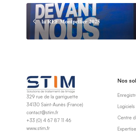
𝐥𝐚 𝐑𝐄𝐅 𝐌𝐨𝐧𝐭𝐩𝐞𝐥𝐥𝐢𝐞𝐫 𝟐𝟎𝟐𝟓
Nos so
Enregistr
329 rue de la garriguette
34130 Saint-Aunès (France)
Logiciels
contact@stim.fr
Centre d
+33 (0) 4 67 87 11 46
www.stim.fr
Expertis