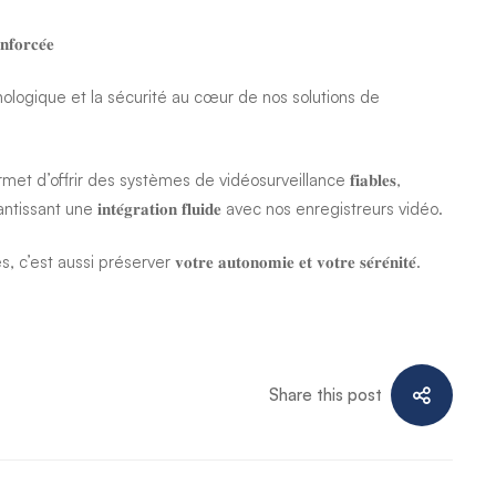
𝐟𝐨𝐫𝐜𝐞́𝐞
nologique et la sécurité au cœur de nos solutions de
et d’offrir des systèmes de vidéosurveillance 𝐟𝐢𝐚𝐛𝐥𝐞𝐬,
out en garantissant une 𝐢𝐧𝐭𝐞́𝐠𝐫𝐚𝐭𝐢𝐨𝐧 𝐟𝐥𝐮𝐢𝐝𝐞 avec nos enregistreurs vidéo.
préserver 𝐯𝐨𝐭𝐫𝐞 𝐚𝐮𝐭𝐨𝐧𝐨𝐦𝐢𝐞 𝐞𝐭 𝐯𝐨𝐭𝐫𝐞 𝐬𝐞́𝐫𝐞́𝐧𝐢𝐭𝐞́.
Share this post