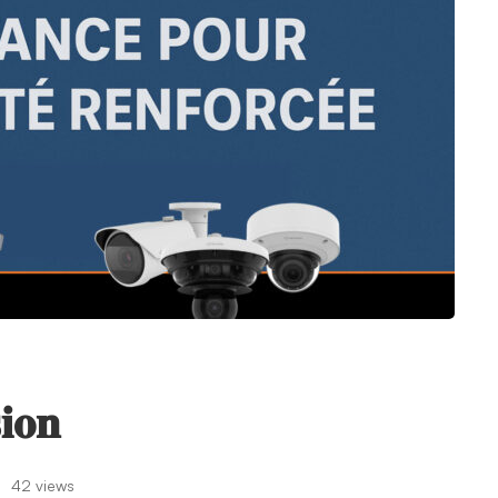
𝐨𝐧
42 views