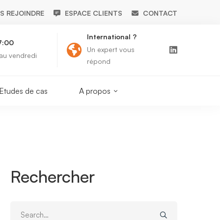
S REJOINDRE
ESPACE CLIENTS
CONTACT
International ?
7:00
Supp
Un expert vous
 au vendredi
suppo
répond
Etudes de cas
A propos
Rechercher
Search
for: