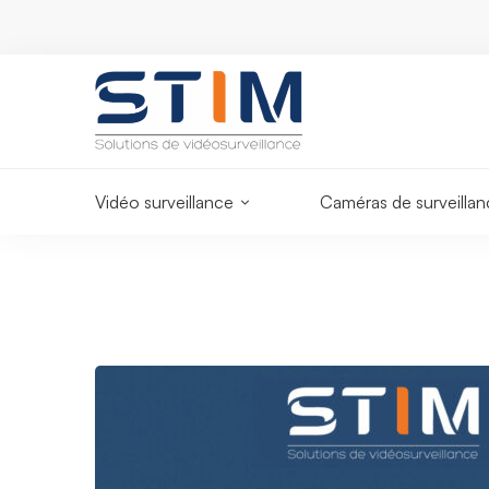
International ?
Support
Un expert vous
dredi
support@sti
répond
Vidéo surveillance
Caméras de surveilla
𝐒𝐓𝐈𝐌
&