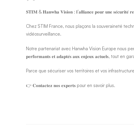
𝐒𝐓𝐈𝐌 & 𝐇𝐚𝐧𝐰𝐡𝐚 𝐕𝐢𝐬𝐢𝐨𝐧 : 𝐥’𝐚𝐥𝐥𝐢𝐚𝐧𝐜𝐞 𝐩𝐨𝐮𝐫 𝐮𝐧𝐞 𝐬𝐞́𝐜𝐮𝐫𝐢𝐭𝐞́ 𝐫𝐞
Chez
STIM France
, nous plaçons la souveraineté tech
vidéosurveillance.
Notre partenariat avec
Hanwha Vision Europe
nous perm
𝐩𝐞𝐫𝐟𝐨𝐫𝐦𝐚𝐧𝐭𝐬 𝐞𝐭 𝐚𝐝𝐚𝐩𝐭𝐞́𝐬 𝐚𝐮𝐱 𝐞𝐧𝐣𝐞𝐮𝐱 𝐚𝐜𝐭𝐮𝐞𝐥𝐬, t
Parce que sécuriser vos territoires et vos infrastructures, c’est aussi 
👉 𝐂𝐨𝐧𝐭𝐚𝐜𝐭𝐞𝐳 𝐧𝐨𝐬 𝐞𝐱𝐩𝐞𝐫𝐭𝐬 pour en savoir plus.