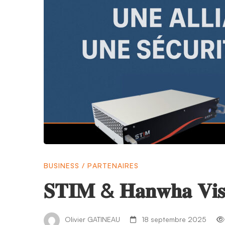
𝐇𝐚𝐧𝐰𝐡𝐚
𝐕𝐢𝐬𝐢𝐨𝐧
BUSINESS
/
PARTENAIRES
𝐒𝐓𝐈𝐌 & 𝐇𝐚𝐧𝐰𝐡𝐚 𝐕𝐢𝐬
Olivier GATINEAU
18 septembre 2025