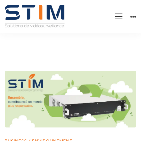
Connaissez
vous
notre
BUSINESS
/
ENVIRONNEMENT