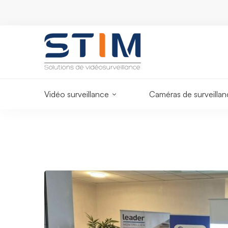
Un projet ?
Support
Un expert v
support@stim.fr
répond
Vidéo surveillance
Caméras de surveilla
Evènement
« La