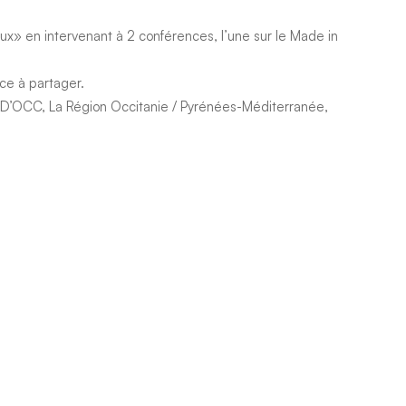
x» en intervenant à 2 conférences, l’une sur le Made in
ce à partager.
D’OCC
,
La Région Occitanie / Pyrénées-Méditerranée
,
rault Montpellier
,
Leader Montpellier
,
RAFAL Réseau
Share this post
STIM une entreprise engagée !