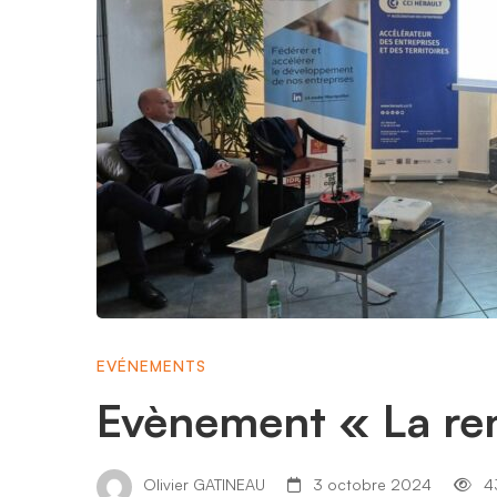
rentrée
des
réseaux »
EVÉNEMENTS
Evènement « La ren
Olivier GATINEAU
3 octobre 2024
43