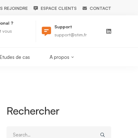
S REJOINDRE
ESPACE CLIENTS
CONTACT
ional ?
Un pr
Support
t vous
Un ex
support@stim.fr
répo
Etudes de cas
A propos
Rechercher
Search
for: