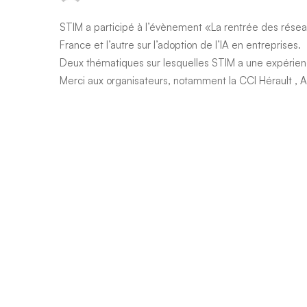
STIM a participé à l’évènement «La rentrée des réseau
France et l’autre sur l’adoption de l’IA en entreprises.
Deux thématiques sur lesquelles STIM a une expérien
Merci aux organisateurs, notamment la
CCI Hérault
,
A
Patrice CANAYER
,
Didier Caucheteur
,
Réseau Medef Hé
d’Affaires Franco-Allemand
,
FrenchFab.fr
Power Technology Day