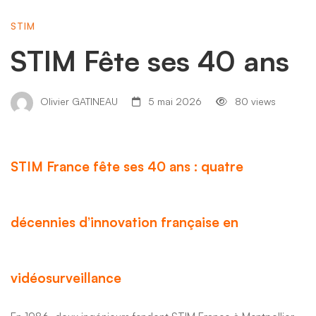
40
STIM
ans
STIM Fête ses 40 ans
Olivier GATINEAU
5 mai 2026
80 views
STIM France fête ses 40 ans : quatre
décennies d’innovation française en
vidéosurveillance