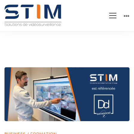
STIM
référencée
DATADOCK
BUSINESS
/
FORMATION