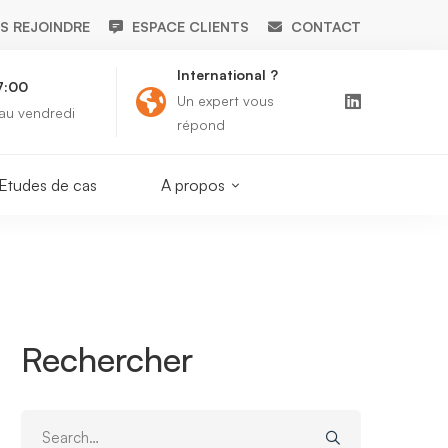
S REJOINDRE
ESPACE CLIENTS
CONTACT
International ?
7:00
Supp
Un expert vous
 au vendredi
suppo
répond
Etudes de cas
A propos
Rechercher
Search
for: