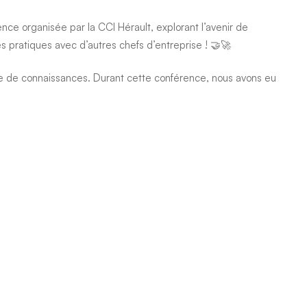
rence organisée par la
CCI Hérault
, explorant l’avenir de
s pratiques avec d’autres chefs d’entreprise ! 🤝🚀
e de connaissances. Durant cette conférence, nous avons eu
s avons mises en place dans notre entreprise, contribuant
ve inspirante. Ensemble, construisons l’avenir de l’industrie en
sance collective.
Share this post