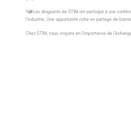
🔍🌐 Les dirigeants de STIM ont participé à une confé
l’industrie. Une opportunité riche en partage de bonne
Chez STIM, nous croyons en l’importance de l’échang
le privilège de partager les bonnes pratiques que nou
ainsi à l’évolution positive du secteur.
Un grand merci à la CCI de l’Hérault pour cette initiati
partageant nos expériences et en favorisant une crois